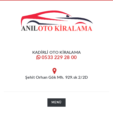
KADİRLİ OTO KİRALAMA
0533 229 28 00
Şehit Orhan Gök Mh. 929.sk 2/2D
TOGGLE
MENÜ
NAVIGATION